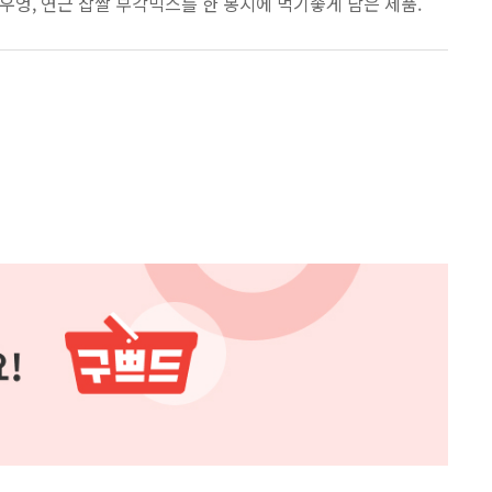
, 우엉, 연근 찹쌀 부각믹스를 한 봉지에 먹기좋게 담은 제품.