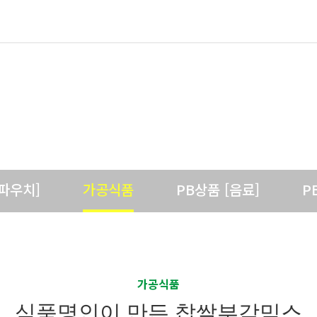
국내제품
바이오포트코리아의 국내 제품을 소개합니다.
[파우치]
가공식품
PB상품 [음료]
P
가공식품
식품명인이 만든 찹쌀부각믹스