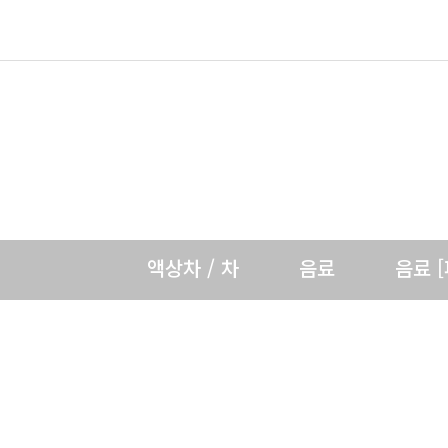
액상차 / 차
음료
음료 