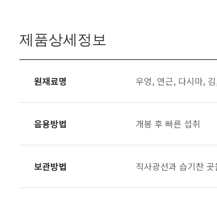
제품상세정보
원재료명
우엉, 연근, 다시마, 김
음용방법
개봉 후 빠른 섭취
보관방법
직사광선과 습기찬 곳을