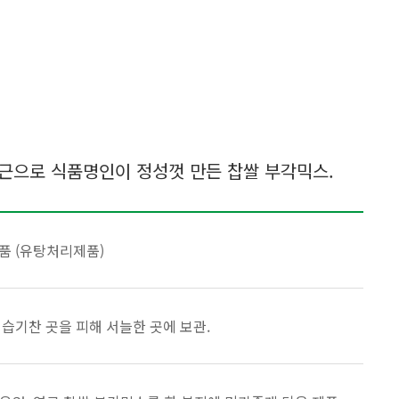
 연근으로 식품명인이 정성껏 만든 찹쌀 부각믹스.
품 (유탕처리제품)
습기찬 곳을 피해 서늘한 곳에 보관.