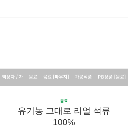
국내제품
바이오포트코리아의 국내 제품을 소개합니다.
액상차 / 차
음료
음료 [파우치]
가공식품
PB상품 [음료]
PB상품 [가공식품]
건강기능식품
음료
유기농 그대로 리얼 석류
100%