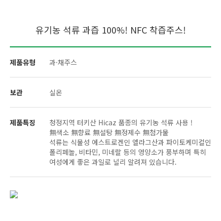
유기농 석류 과즙 100%! NFC 착즙주스!
제품유형
과·채주스
보관
실온
제품특징
청정지역 터키산 Hicaz 품종의 유기농 석류 사용 !
無색소 無향료 無설탕 無정제수 無첨가물
석류는 식물성 에스트로겐인 엘라그산과 파이토케미컬인
폴리페놀, 비타민, 미네랄 등의 영양소가 풍부하며 특히
여성에게 좋은 과일로 널리 알려져 있습니다.