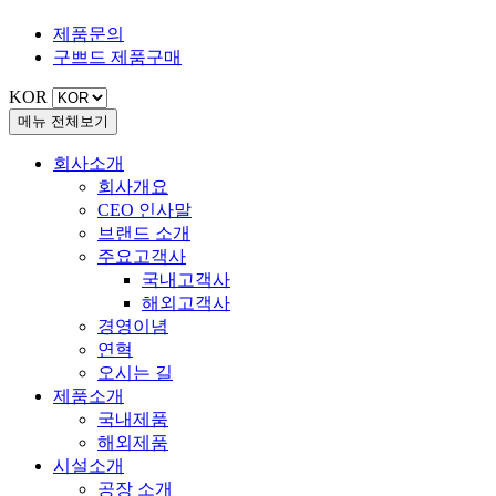
제품문의
구쁘드
제품구매
KOR
메뉴 전체보기
회사소개
회사개요
CEO 인사말
브랜드 소개
주요고객사
국내고객사
해외고객사
경영이념
연혁
오시는 길
제품소개
국내제품
해외제품
시설소개
공장 소개