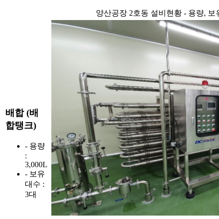
양산공장 2호동 설비현황 - 용량, 보
배합 (배
합탱크)
- 용량
:
3,000L
- 보유
대수 :
3대