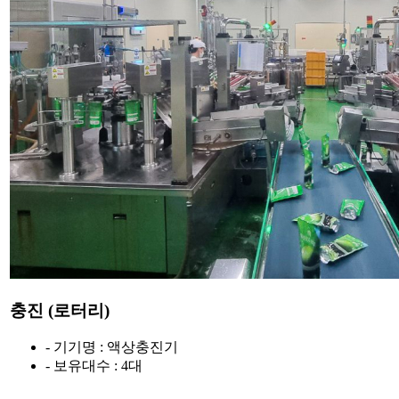
충진 (로터리)
- 기기명 : 액상충진기
- 보유대수 : 4대