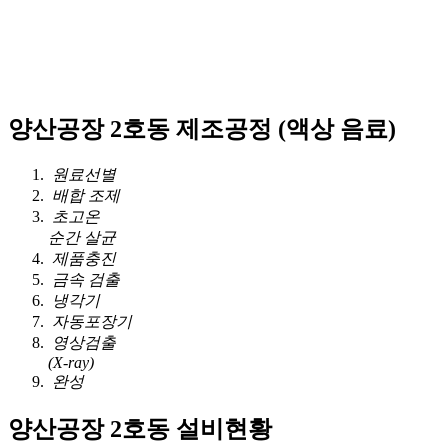
양산공장 2호동 제조공정 (액상 음료)
원료선별
배합 조제
초고온
순간 살균
제품충진
금속 검출
냉각기
자동포장기
영상검출
(X-ray)
완성
양산공장 2호동 설비현황