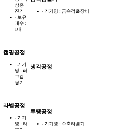
상충
진기
- 기기명 : 금속검출장비
- 보유
대수 :
1대
캡핑공정
- 기기
냉각공정
명 : 러
그캡
핑기
라벨공정
루뗑공정
- 기기
명 : 라
- 기기명 : 수축라벨기