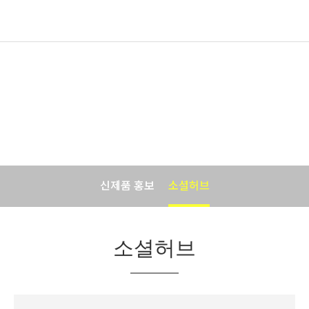
신제품소식
바이오포트코리아의 맛있는 소식입니다.
신제품 홍보
소셜허브
소셜허브