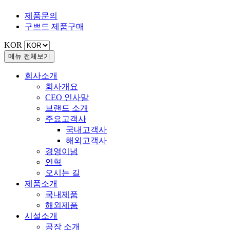
제품문의
구쁘드
제품구매
KOR
메뉴 전체보기
회사소개
회사개요
CEO 인사말
브랜드 소개
주요고객사
국내고객사
해외고객사
경영이념
연혁
오시는 길
제품소개
국내제품
해외제품
시설소개
공장 소개