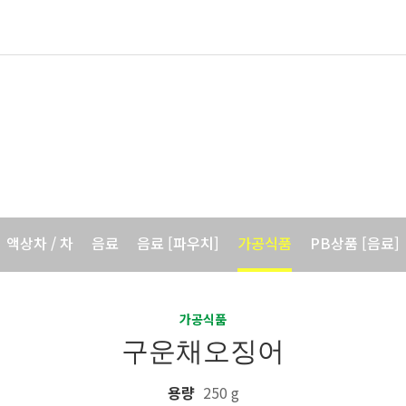
국내제품
바이오포트코리아의 국내 제품을 소개합니다.
액상차 / 차
음료
음료 [파우치]
가공식품
PB상품 [음료]
PB상품 [가공식품]
건강기능식품
가공식품
구운채오징어
용량
250 g