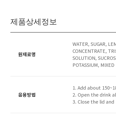
제품상세정보
WATER, SUGAR, LEM
CONCENTRATE, TRI
원재료명
SOLUTION, SUCROSE
POTASSIUM, MIXED 
1. Add about 150~18
음용방법
2. Open the drink al
3. Close the lid and