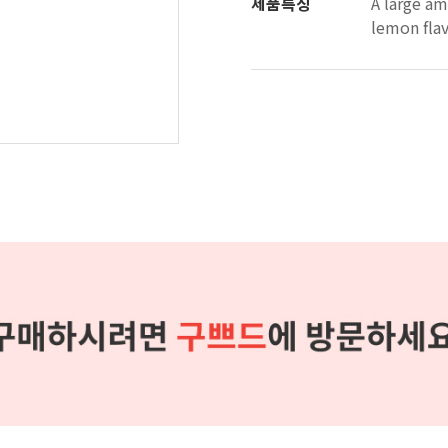
제품특징
A large a
lemon fla