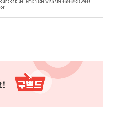
mount of blue lemon ade with the emerald sweet
vor